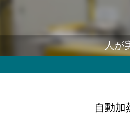
人が
自動加